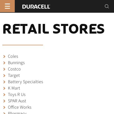
RETAIL STORES
Coles
Bunnings
Costco
Target
Battery Specialties
K Mart
Toys R Us
SPAR Aust
Office Works
Pharmacy