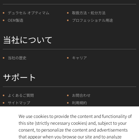
デュラセル オプティマム
取扱方法・処分方法
OEM製造
プロフェッショナル用途
当社について
当社の歴史
キャリア
サポート
よくあるご質問
お問合わせ
サイトマップ
利用規約
プライバシーポリシー
クッキーについて
We use cookies to provide the content and functionality of
this site (strictly necessary cookies) and, subject to your
Facebook
Linked
YouTube
D
consent, to personalize the content and advertisements
(opens
In
(opens
U
that appear when you browse our site and to analyze